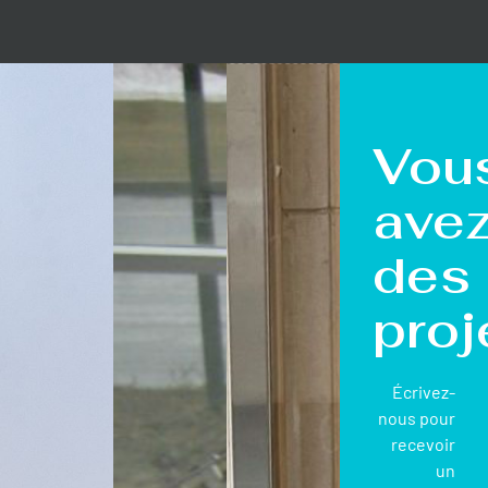
Vou
ave
des
proj
Écrivez-
nous pour
recevoir
un