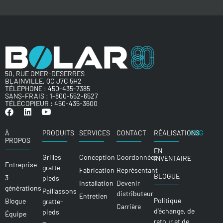
50, RUE OMER-DESERRES
BLAINVILLE, QC J7C 5H2
TÉLÉPHONE :
450-435-7385
SANS-FRAIS :
1-800-552-6527
TÉLÉCOPIEUR : 450-435-3600
À
PRODUITS
SERVICES
CONTACT
RÉALISATIONS
ENG
PROPOS
EN
Grilles
Conception
Coordonnées
INVENTAIRE
Entreprise
gratte-
Fabrication
Représentant
BLOGUE
3
pieds
Installation
Devenir
générations
Paillassons
distributeur
Entretien
Politique
Blogue
gratte-
Carrière
d’échange, de
pieds
Équipe
retour et de