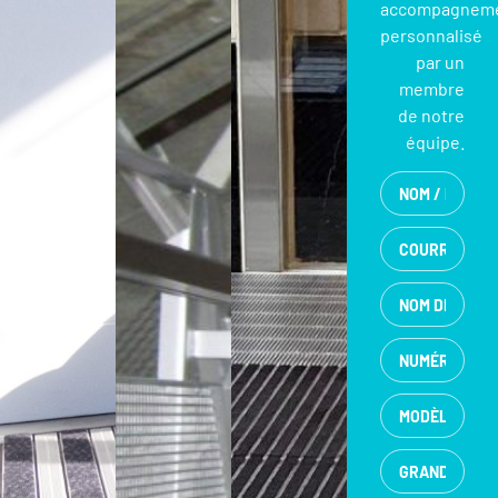
accompagnem
personnalisé
par un
membre
de notre
équipe.