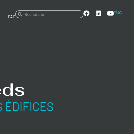
ENG
FAQ
eds
 ÉDIFICES