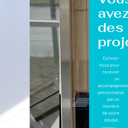
ave
des
proj
Écrivez-
nous pour
recevoir
un
accompagnem
personnalisé
par un
membre
de notre
équipe.