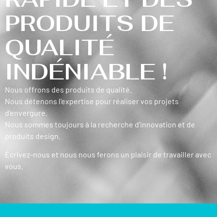
PRODUITS DE
QUALITÉ
INDÉNIABLE !
Nous offrons des produits de qualité.
Nous détenons l’expertise pour réaliser vos projets
d’envergure.
Nous sommes toujours à la recherche d’innovation et de
produits design.
Écrivez-nous et nous nous ferons un plaisir de travailler avec
vous.