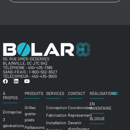
50, RUE OMER-DESERRES
BLAINVILLE, QC J7C 5H2
TÉLÉPHONE :
450-435-7385
SANS-FRAIS :
1-800-552-6527
TÉLÉCOPIEUR : 450-435-3600
À
PRODUITS
SERVICES
CONTACT
RÉALISATIONS
ENG
PROPOS
EN
Grilles
Conception
Coordonnées
INVENTAIRE
Entreprise
gratte-
Fabrication
Représentant
BLOGUE
3
pieds
Installation
Devenir
générations
Paillassons
distributeur