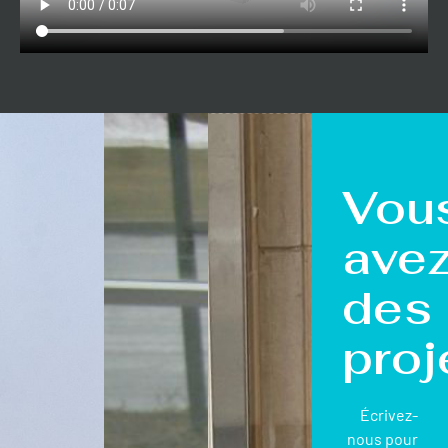
Vou
ave
des
proj
Écrivez-
nous pour