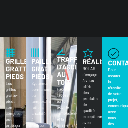
TRAPPES
GRILLES
PAILLASSONS
RÉALISATIONS
CONT
D’ACCÈS
GRATTE-
GRATTE-
BOLAR
Pour
AU
s’engage
PIEDS
PIEDS
assurer
à vous
TOÎT​
la
Les
Systèmes
offrir
réussite
Facilite
grilles
permanents
des
de votre
l’accès
gratte-
ou
produits
projet,
au toit
pieds
temporaires,
de
communiqu
pour le
sont
retiens
qualité
avec
remplacement
conçues
la saleté
exceptionnelle,
nous
et la
pour
à
avec
dès
mise en
protéger
l’entrée