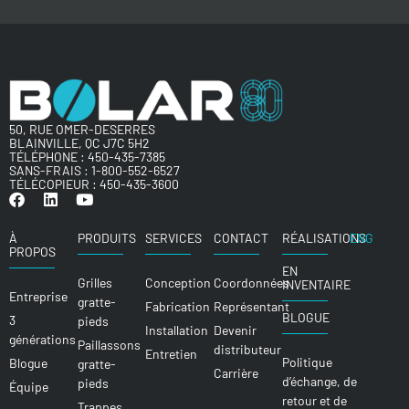
50, RUE OMER-DESERRES
BLAINVILLE, QC J7C 5H2
TÉLÉPHONE :
450-435-7385
SANS-FRAIS :
1-800-552-6527
TÉLÉCOPIEUR : 450-435-3600
À
PRODUITS
SERVICES
CONTACT
RÉALISATIONS
ENG
PROPOS
EN
Grilles
Conception
Coordonnées
INVENTAIRE
Entreprise
gratte-
Fabrication
Représentant
BLOGUE
3
pieds
Installation
Devenir
générations
Paillassons
distributeur
Entretien
Politique
Blogue
gratte-
Carrière
d’échange, de
pieds
Équipe
retour et de
Trappes