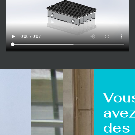
Vou
ave
des