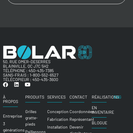
50, RUE OMER-DESERRES
BLAINVILLE, QC J7C 5H2
TÉLÉPHONE :
450-435-7385
SANS-FRAIS :
1-800-552-6527
TÉLÉCOPIEUR : 450-435-3600
À
PRODUITS
SERVICES
CONTACT
RÉALISATIONS
ENG
PROPOS
EN
Grilles
Conception
Coordonnées
INVENTAIRE
Entreprise
gratte-
Fabrication
Représentant
BLOGUE
3
pieds
Installation
Devenir
générations
Paillassons