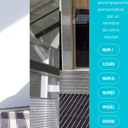
accompagnem
personnalisé
par un
membre
de notre
équipe.