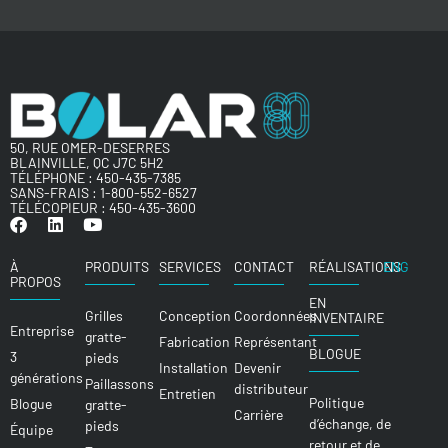
50, RUE OMER-DESERRES
BLAINVILLE, QC J7C 5H2
TÉLÉPHONE :
450-435-7385
SANS-FRAIS :
1-800-552-6527
TÉLÉCOPIEUR : 450-435-3600
À
PRODUITS
SERVICES
CONTACT
RÉALISATIONS
ENG
PROPOS
EN
Grilles
Conception
Coordonnées
INVENTAIRE
Entreprise
gratte-
Fabrication
Représentant
BLOGUE
3
pieds
Installation
Devenir
générations
Paillassons
distributeur
Entretien
Politique
Blogue
gratte-
Carrière
d’échange, de
pieds
Équipe
retour et de