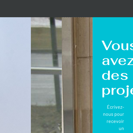
Vou
ave
des
proj
Écrivez-
nous pour
recevoir
un