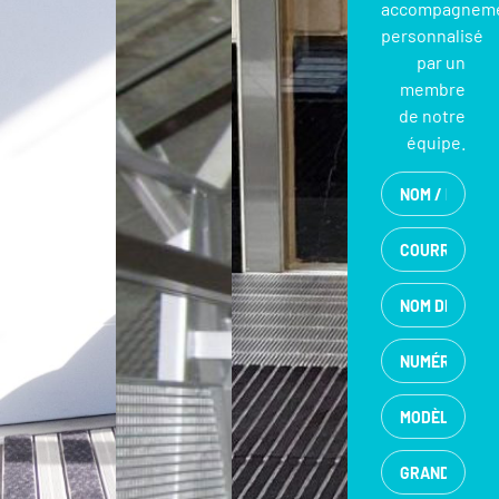
accompagnem
personnalisé
par un
membre
de notre
équipe.