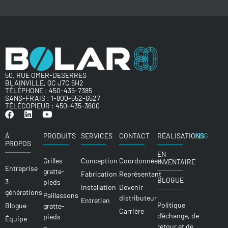
50, RUE OMER-DESERRES
BLAINVILLE, QC J7C 5H2
TÉLÉPHONE :
450-435-7385
SANS-FRAIS :
1-800-552-6527
TÉLÉCOPIEUR : 450-435-3600
À
PRODUITS
SERVICES
CONTACT
RÉALISATIONS
ENG
PROPOS
EN
Grilles
Conception
Coordonnées
INVENTAIRE
Entreprise
gratte-
Fabrication
Représentant
BLOGUE
3
pieds
Installation
Devenir
générations
Paillassons
distributeur
Entretien
Politique
Blogue
gratte-
Carrière
d’échange, de
pieds
Équipe
retour et de