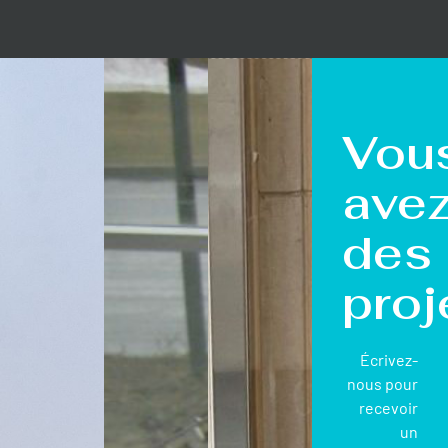
Vou
ave
des
proj
Écrivez-
nous pour
recevoir
un