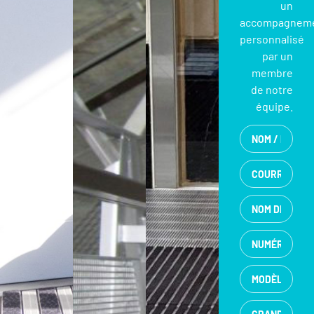
un
accompagnem
personnalisé
par un
membre
de notre
équipe.