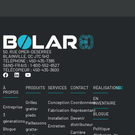
50, RUE OMER-DESERRES
BLAINVILLE, QC J7C 5H2
TÉLÉPHONE :
450-435-7385
SANS-FRAIS :
1-800-552-6527
TÉLÉCOPIEUR : 450-435-3600
À
PRODUITS
SERVICES
CONTACT
RÉALISATIONS
ENG
PROPOS
EN
Grilles
Conception
Coordonnées
INVENTAIRE
Entreprise
gratte-
Fabrication
Représentant
BLOGUE
3
pieds
Installation
Devenir
générations
Paillassons
distributeur
Entretien
Politique
Blogue
gratte-
Carrière
d’échange, de