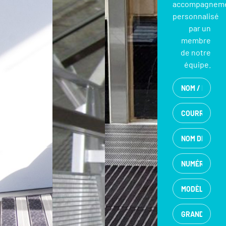
accompagnem
personnalisé
par un
membre
de notre
équipe.