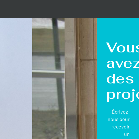
Vou
ave
des
proj
Écrivez-
nous pour
recevoir
un