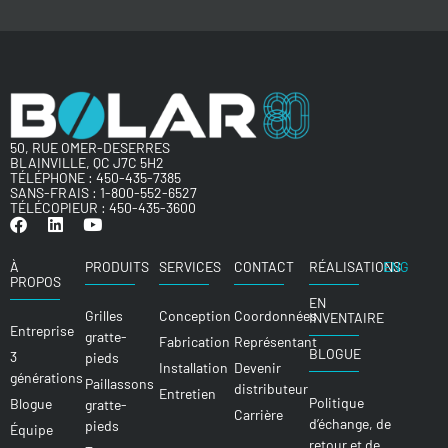
50, RUE OMER-DESERRES
BLAINVILLE, QC J7C 5H2
TÉLÉPHONE :
450-435-7385
SANS-FRAIS :
1-800-552-6527
TÉLÉCOPIEUR : 450-435-3600
À
PRODUITS
SERVICES
CONTACT
RÉALISATIONS
ENG
PROPOS
EN
Grilles
Conception
Coordonnées
INVENTAIRE
Entreprise
gratte-
Fabrication
Représentant
BLOGUE
3
pieds
Installation
Devenir
générations
Paillassons
distributeur
Entretien
Politique
Blogue
gratte-
Carrière
d’échange, de
pieds
Équipe
retour et de