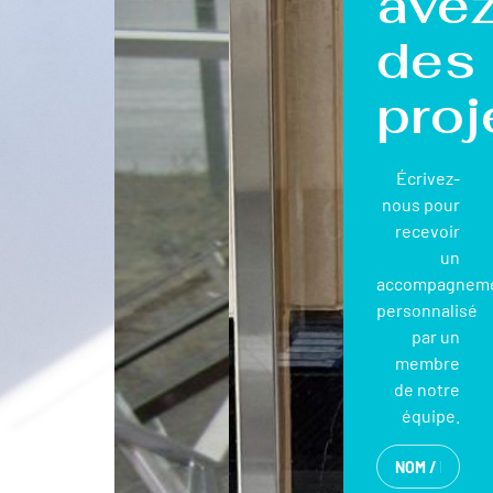
ave
des
proj
Écrivez-
nous pour
recevoir
un
accompagnem
personnalisé
par un
membre
de notre
équipe.