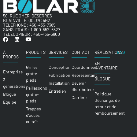
50, RUE OMER-DESERRES
BLAINVILLE, QC J7C 5H2
TÉLÉPHONE :
450-435-7385
SANS-FRAIS :
1-800-552-6527
TÉLÉCOPIEUR : 450-435-3600
À
PRODUITS
SERVICES
CONTACT
RÉALISATIONS
ENG
PROPOS
EN
Grilles
Conception
Coordonnées
INVENTAIRE
Entreprise
gratte-
Fabrication
Représentant
BLOGUE
3
pieds
Installation
Devenir
générations
Paillassons
distributeur
Entretien
Politique
Blogue
gratte-
Carrière
d’échange, de
pieds
Équipe
retour et de
Trappes
remboursement
d’accès
au toît