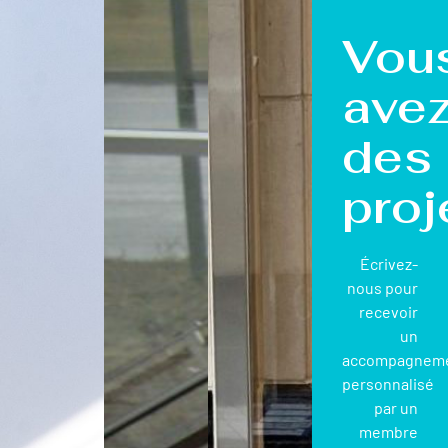
Vou
ave
des
proj
Écrivez-
nous pour
recevoir
un
accompagnem
personnalisé
par un
membre