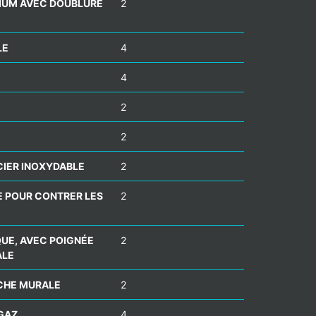
NIUM AVEC DOUBLURE
2
LE
4
4
2
2
CIER INOXYDABLE
2
E POUR CONTRER LES
2
UE, AVEC POIGNÉE
2
ALE
ACHE MURALE
2
GAZ
4