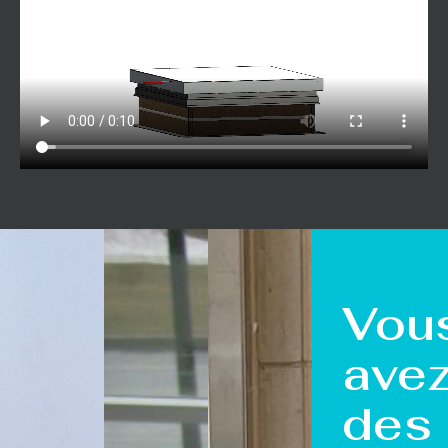
Vou
ave
des