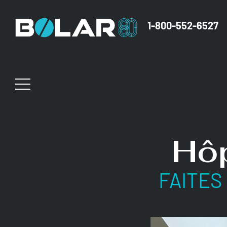
1-800-552-6527
Hôp
FAITES