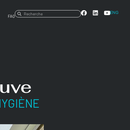
ENG
FAQ
euve
HYGIÈNE