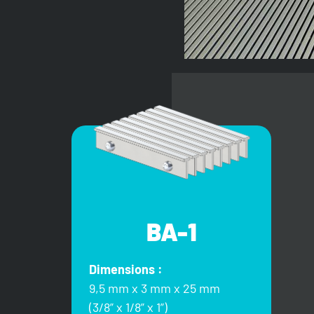
BA-1
Dimensions :
9,5 mm x 3 mm x 25 mm
(3/8” x 1/8” x 1”)