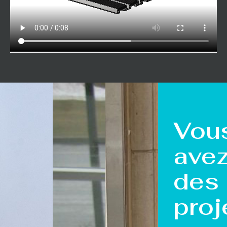
Vou
ave
des
proj