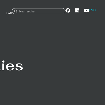
ENG
FAQ
kies