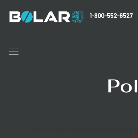
1-800-552-6527
Pol
[cmplz-document type="cookie-statement" r